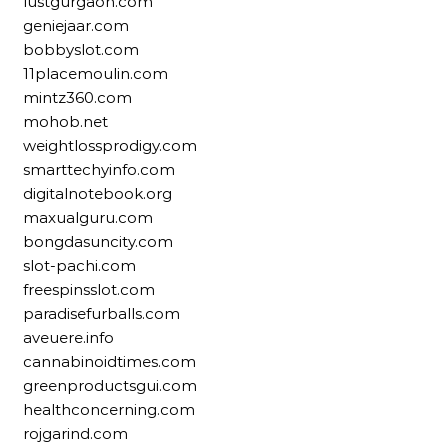
lustgurgaon.com
geniejaar.com
bobbyslot.com
11placemoulin.com
mintz360.com
mohob.net
weightlossprodigy.com
smarttechyinfo.com
digitalnotebook.org
maxualguru.com
bongdasuncity.com
slot-pachi.com
freespinsslot.com
paradisefurballs.com
aveuere.info
cannabinoidtimes.com
greenproductsgui.com
healthconcerning.com
rojgarind.com