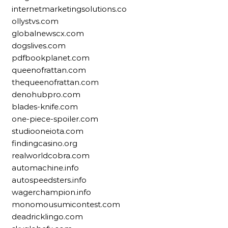
internetmarketingsolutions.co
ollystvs.com
globalnewscx.com
dogslives.com
pdfbookplanet.com
queenofrattan.com
thequeenofrattan.com
denohubpro.com
blades-knife.com
one-piece-spoiler.com
studiooneiota.com
findingcasino.org
realworldcobra.com
automachine.info
autospeedsters.info
wagerchampion.info
monomousumicontest.com
deadricklingo.com