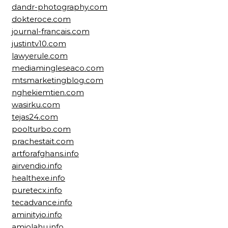
dandr-photography.com
dokteroce.com
journal-francais.com
justintv10.com
lawyerule.com
mediamingleseaco.com
mtsmarketingblog.com
nghekiemtien.com
wasirku.com
tejas24.com
poolturbo.com
prachestait.com
artforafghans.info
airvendio.info
healthexe.info
puretecx.info
tecadvance.info
aminityio.info
amiolahu.info