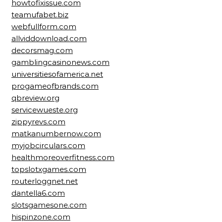
howtofixissue.com
teamufabet.biz
webfullform.com
allviddownload.com
decorsmag.com
gamblingcasinonews.com
universitiesofamerica.net
progameofbrands.com
qbreview.org
servicewueste.org
zippyrevs.com
matkanumbernow.com
myjobcirculars.com
healthmoreoverfitness.com
topslotxgames.com
routerloggnet.net
dantella6.com
slotsgamesone.com
hispinzone.com