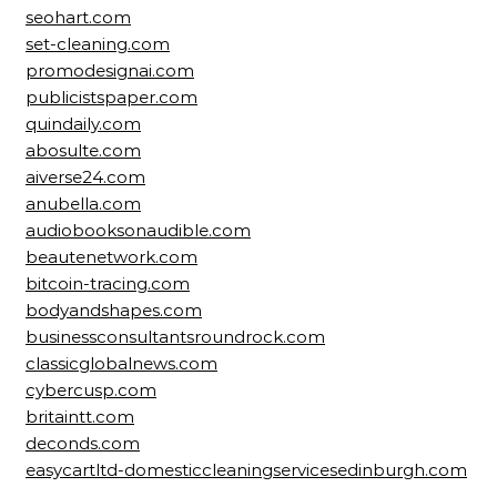
seohart.com
set-cleaning.com
promodesignai.com
publicistspaper.com
quindaily.com
abosulte.com
aiverse24.com
anubella.com
audiobooksonaudible.com
beautenetwork.com
bitcoin-tracing.com
bodyandshapes.com
businessconsultantsroundrock.com
classicglobalnews.com
cybercusp.com
britaintt.com
deconds.com
easycartltd-domesticcleaningservicesedinburgh.com