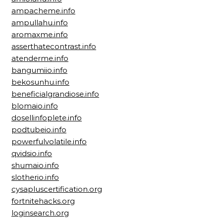
ampacheme.info
ampullahu.info
aromaxme.info
asserthatecontrast.info
atenderme.info
bangumiio.info
bekosunhu.info
beneficialgrandiose.info
blomaio.info
dosellinfoplete.info
podtubeio.info
powerfulvolatile.info
qvidsio.info
shumaio.info
slotherio.info
cysapluscertification.org
fortnitehacks.org
loginsearch.org