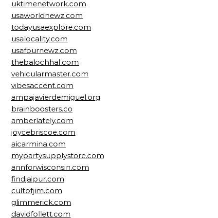
uktimenetwork.com
usaworldnewz.com
todayusaexplore.com
usalocality.com
usafournewz.com
thebalochhal.com
vehicularmaster.com
vibesaccent.com
ampajavierdemiguel.org
brainboosters.co
amberlately.com
joycebriscoe.com
aicarmina.com
mypartysupplystore.com
annforwisconsin.com
findjaipur.com
cultofjim.com
glimmerick.com
davidfollett.com