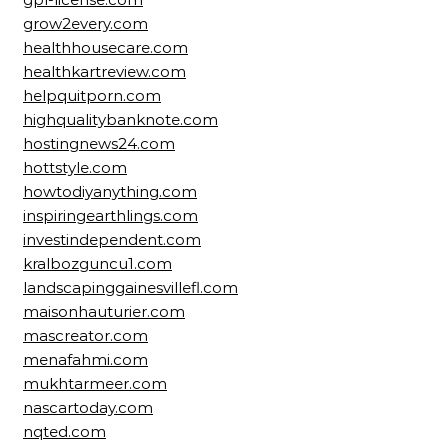
grow2every.com
healthhousecare.com
healthkartreview.com
helpquitporn.com
highqualitybanknote.com
hostingnews24.com
hottstyle.com
howtodiyanything.com
inspiringearthlings.com
investindependent.com
kralbozguncu1.com
landscapinggainesvillefl.com
maisonhauturier.com
mascreator.com
menafahmi.com
mukhtarmeer.com
nascartoday.com
nqted.com