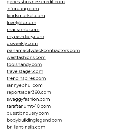
genesisbusinesscredit.com
inforuang.com
kindsmarket.com
luvelylife.com
macramb.com
mypet-diary.com
oxweekly.com
panamacitydeckcontractors.com
westfashions.com
toolshandy.com
travelstager.com
trendinspires.com
rannyephul.com
reportradar360.com
swaggyfashion.com
taraftariumtv10.com
questionquery.com
bodybuildinglegend.com
brilliant-nails.com