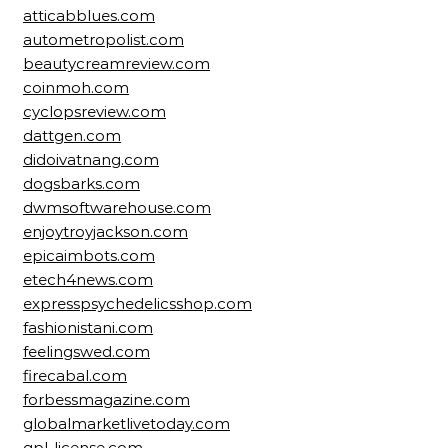
atticabblues.com
autometropolist.com
beautycreamreview.com
coinmoh.com
cyclopsreview.com
dattgen.com
didoivatnang.com
dogsbarks.com
dwmsoftwarehouse.com
enjoytroyjackson.com
epicaimbots.com
etech4news.com
expresspsychedelicsshop.com
fashionistani.com
feelingswed.com
firecabal.com
forbessmagazine.com
globalmarketlivetoday.com
gpl-license.com