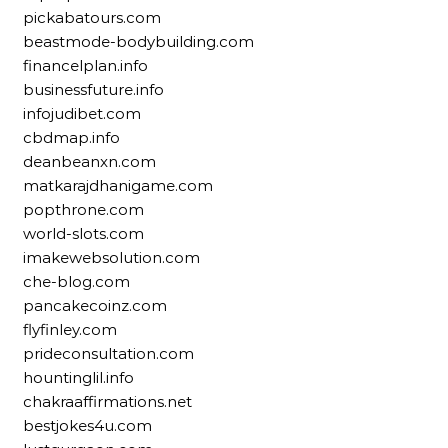
pickabatours.com
beastmode-bodybuilding.com
financelplan.info
businessfuture.info
infojudibet.com
cbdmap.info
deanbeanxn.com
matkarajdhanigame.com
popthrone.com
world-slots.com
imakewebsolution.com
che-blog.com
pancakecoinz.com
flyfinley.com
prideconsultation.com
hountinglil.info
chakraaffirmations.net
bestjokes4u.com