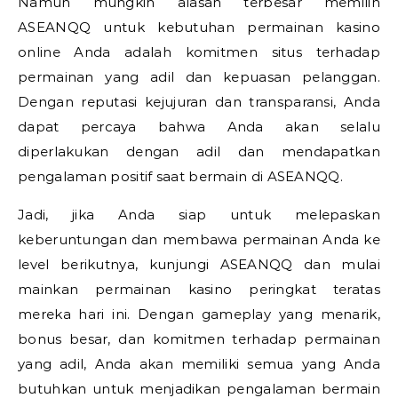
Namun mungkin alasan terbesar memilih
ASEANQQ untuk kebutuhan permainan kasino
online Anda adalah komitmen situs terhadap
permainan yang adil dan kepuasan pelanggan.
Dengan reputasi kejujuran dan transparansi, Anda
dapat percaya bahwa Anda akan selalu
diperlakukan dengan adil dan mendapatkan
pengalaman positif saat bermain di ASEANQQ.
Jadi, jika Anda siap untuk melepaskan
keberuntungan dan membawa permainan Anda ke
level berikutnya, kunjungi ASEANQQ dan mulai
mainkan permainan kasino peringkat teratas
mereka hari ini. Dengan gameplay yang menarik,
bonus besar, dan komitmen terhadap permainan
yang adil, Anda akan memiliki semua yang Anda
butuhkan untuk menjadikan pengalaman bermain