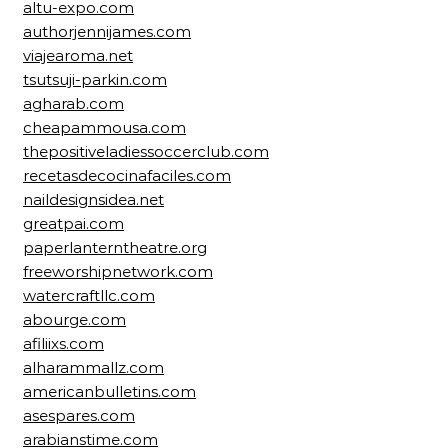
altu-expo.com
authorjennijames.com
viajearoma.net
tsutsuji-parkin.com
agharab.com
cheapammousa.com
thepositiveladiessoccerclub.com
recetasdecocinafaciles.com
naildesignsidea.net
greatpai.com
paperlanterntheatre.org
freeworshipnetwork.com
watercraftllc.com
abourge.com
afiliixs.com
alharammallz.com
americanbulletins.com
asespares.com
arabianstime.com