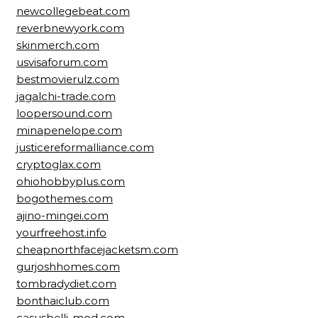
newcollegebeat.com
reverbnewyork.com
skinmerch.com
usvisaforum.com
bestmovierulz.com
jagalchi-trade.com
loopersound.com
minapenelope.com
justicereformalliance.com
cryptoglax.com
ohiohobbyplus.com
bogothemes.com
ajino-mingei.com
yourfreehost.info
cheapnorthfacejacketsm.com
gurjoshhomes.com
tombradydiet.com
bonthaiclub.com
casusbelli-mod.com