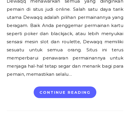
Dewaqq menawarkan semua yang diinginkan
pemain di situs judi online. Salah satu daya tarik
utama Dewaqq adalah pilihan permainannya yang
beragam. Baik Anda penggemar permainan kartu
seperti poker dan blackjack, atau lebih menyukai
sensasi mesin slot dan roulette, Dewaqq memiliki
sesuatu untuk semua orang. Situs ini terus
memperbarui penawaran permainannya untuk
menjaga hal-hal tetap segar dan menarik bagi para
pemain, memastikan selalu…
CONTINUE READING