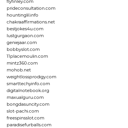
flyfinley.com
prideconsultation.com
hountinglil.info
chakraaffirmations.net
bestjokes4u.com
lustgurgaon.com
geniejaar.com
bobbyslot.com
11placemoulin.com
mintz360.com
mohob.net
weightlossprodigy.com
smarttechyinfo.com
digitalnotebook.org
maxualguru.com
bongdasuncity.com
slot-pachi.com
freespinsslot.com
paradisefurballs.com