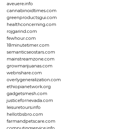
aveuere.info
cannabinoidtimes.com
greenproductsgui.com
healthconcerning.com
rojgarind.com
fewhour.com
18minutetimer.com
semanticseostars.com
mainstreamzone.com
growmarijuanas.com
webnshare.com
overlygeneralization.com
ethiopianetwork.org
gadgetsmesh.com
justicefornevada.com
leisuretours.info
hellotbsbro.com
farmandpetscare.com
computingservice.info