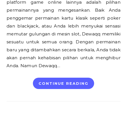
platform game online lainnya adalah pilihan
permainannya yang mengesankan. Baik Anda
penggemar permainan kartu klasik seperti poker
dan blackjack, atau Anda lebih menyukai sensasi
memutar gulungan di mesin slot, Dewaqq memiliki
sesuatu untuk semua orang. Dengan permainan
baru yang ditambahkan secara berkala, Anda tidak
akan pernah kehabisan pilihan untuk menghibur
Anda. Namun Dewaqq…
CONTINUE READING