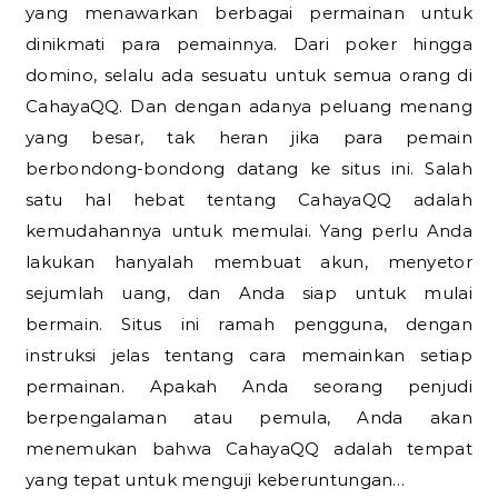
yang menawarkan berbagai permainan untuk
dinikmati para pemainnya. Dari poker hingga
domino, selalu ada sesuatu untuk semua orang di
CahayaQQ. Dan dengan adanya peluang menang
yang besar, tak heran jika para pemain
berbondong-bondong datang ke situs ini. Salah
satu hal hebat tentang CahayaQQ adalah
kemudahannya untuk memulai. Yang perlu Anda
lakukan hanyalah membuat akun, menyetor
sejumlah uang, dan Anda siap untuk mulai
bermain. Situs ini ramah pengguna, dengan
instruksi jelas tentang cara memainkan setiap
permainan. Apakah Anda seorang penjudi
berpengalaman atau pemula, Anda akan
menemukan bahwa CahayaQQ adalah tempat
yang tepat untuk menguji keberuntungan…