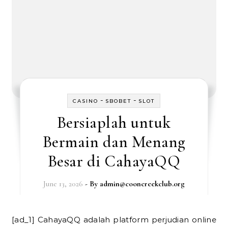
-
-
CASINO
SBOBET
SLOT
Bersiaplah untuk
Bermain dan Menang
Besar di CahayaQQ
June 13, 2026
- By
admin@cooncreekclub.org
[ad_1] CahayaQQ adalah platform perjudian online