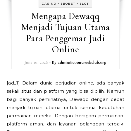
-
-
CASINO
SBOBET
SLOT
Mengapa Dewaqq
Menjadi Tujuan Utama
Para Penggemar Judi
Online
June 10, 2026
- By
admin@cooncreekclub.org
[ad_1] Dalam dunia perjudian online, ada banyak
sekali situs dan platform yang bisa dipilih. Namun
bagi banyak peminatnya, Dewaqq dengan cepat
menjadi tujuan utama untuk semua kebutuhan
permainan mereka. Dengan beragam permainan,
platform aman, dan layanan pelanggan terbaik,