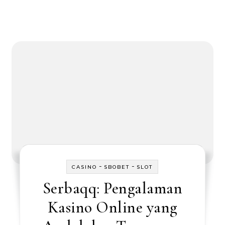
-
-
CASINO
SBOBET
SLOT
Serbaqq: Pengalaman
Kasino Online yang