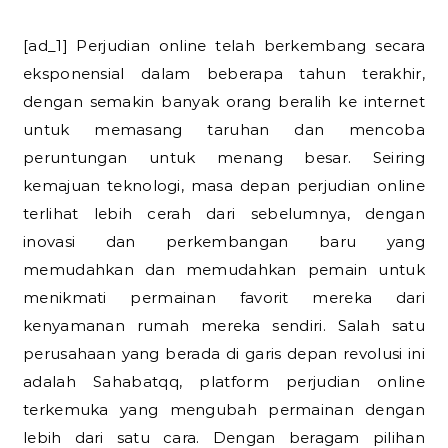
[ad_1] Perjudian online telah berkembang secara
eksponensial dalam beberapa tahun terakhir,
dengan semakin banyak orang beralih ke internet
untuk memasang taruhan dan mencoba
peruntungan untuk menang besar. Seiring
kemajuan teknologi, masa depan perjudian online
terlihat lebih cerah dari sebelumnya, dengan
inovasi dan perkembangan baru yang
memudahkan dan memudahkan pemain untuk
menikmati permainan favorit mereka dari
kenyamanan rumah mereka sendiri. Salah satu
perusahaan yang berada di garis depan revolusi ini
adalah Sahabatqq, platform perjudian online
terkemuka yang mengubah permainan dengan
lebih dari satu cara. Dengan beragam pilihan