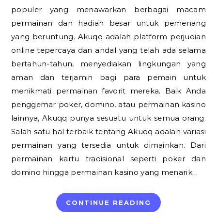
populer yang menawarkan berbagai macam
permainan dan hadiah besar untuk pemenang
yang beruntung. Akuqq ​​adalah platform perjudian
online tepercaya dan andal yang telah ada selama
bertahun-tahun, menyediakan lingkungan yang
aman dan terjamin bagi para pemain untuk
menikmati permainan favorit mereka. Baik Anda
penggemar poker, domino, atau permainan kasino
lainnya, Akuqq ​​punya sesuatu untuk semua orang.
Salah satu hal terbaik tentang Akuqq ​​adalah variasi
permainan yang tersedia untuk dimainkan. Dari
permainan kartu tradisional seperti poker dan
domino hingga permainan kasino yang menarik…
CONTINUE READING