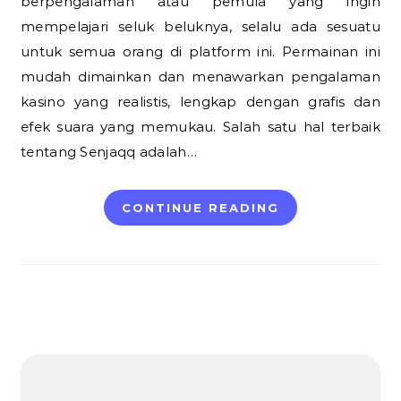
berpengalaman atau pemula yang ingin
mempelajari seluk beluknya, selalu ada sesuatu
untuk semua orang di platform ini. Permainan ini
mudah dimainkan dan menawarkan pengalaman
kasino yang realistis, lengkap dengan grafis dan
efek suara yang memukau. Salah satu hal terbaik
tentang Senjaqq adalah…
CONTINUE READING