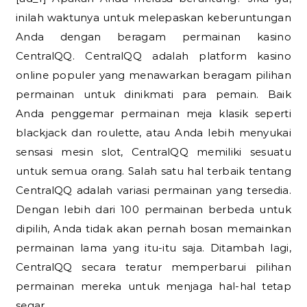
inilah waktunya untuk melepaskan keberuntungan
Anda dengan beragam permainan kasino
CentralQQ. CentralQQ adalah platform kasino
online populer yang menawarkan beragam pilihan
permainan untuk dinikmati para pemain. Baik
Anda penggemar permainan meja klasik seperti
blackjack dan roulette, atau Anda lebih menyukai
sensasi mesin slot, CentralQQ memiliki sesuatu
untuk semua orang. Salah satu hal terbaik tentang
CentralQQ adalah variasi permainan yang tersedia.
Dengan lebih dari 100 permainan berbeda untuk
dipilih, Anda tidak akan pernah bosan memainkan
permainan lama yang itu-itu saja. Ditambah lagi,
CentralQQ secara teratur memperbarui pilihan
permainan mereka untuk menjaga hal-hal tetap
segar…