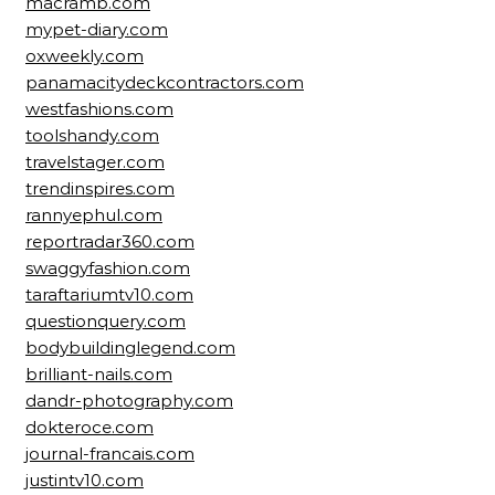
macramb.com
mypet-diary.com
oxweekly.com
panamacitydeckcontractors.com
westfashions.com
toolshandy.com
travelstager.com
trendinspires.com
rannyephul.com
reportradar360.com
swaggyfashion.com
taraftariumtv10.com
questionquery.com
bodybuildinglegend.com
brilliant-nails.com
dandr-photography.com
dokteroce.com
journal-francais.com
justintv10.com