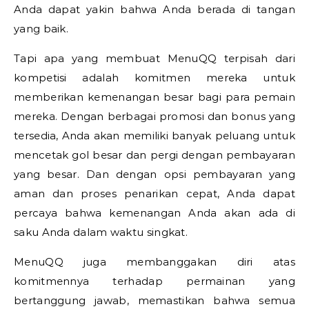
Anda dapat yakin bahwa Anda berada di tangan
yang baik.
Tapi apa yang membuat MenuQQ terpisah dari
kompetisi adalah komitmen mereka untuk
memberikan kemenangan besar bagi para pemain
mereka. Dengan berbagai promosi dan bonus yang
tersedia, Anda akan memiliki banyak peluang untuk
mencetak gol besar dan pergi dengan pembayaran
yang besar. Dan dengan opsi pembayaran yang
aman dan proses penarikan cepat, Anda dapat
percaya bahwa kemenangan Anda akan ada di
saku Anda dalam waktu singkat.
MenuQQ juga membanggakan diri atas
komitmennya terhadap permainan yang
bertanggung jawab, memastikan bahwa semua