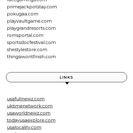
primejackpotstay.com
pokugaa.com
playvaultgame.com
playgrandresorts.com
romsportal.com
sportsdocfestival.com
shestylestore.com
thingsiwontfinish.com
LINKS
usafullnewz.com
uktimenetwork.com
usaworldnewz.com
todayusaexplore.com
usalocality.com