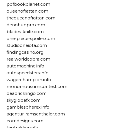
pdfbookplanet.com
queenofrattan.com
thequeenofrattan.com
denohubpro.com
blades-knife.com
one-piece-spoiler.com
studiooneiota.com
findingcasino.org
realworldcobra.com
automachine.info
autospeedsters.info
wagerchampion.info
monomousumicontest.com
deadricklingo.com
skyglobefx.com
gamblespherex.info
agentur-ramsenthaler.com
eomdesigns.com
triptrekker.info