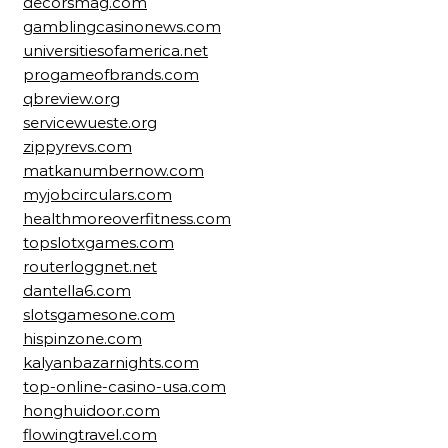
decorsmag.com
gamblingcasinonews.com
universitiesofamerica.net
progameofbrands.com
qbreview.org
servicewueste.org
zippyrevs.com
matkanumbernow.com
myjobcirculars.com
healthmoreoverfitness.com
topslotxgames.com
routerloggnet.net
dantella6.com
slotsgamesone.com
hispinzone.com
kalyanbazarnights.com
top-online-casino-usa.com
honghuidoor.com
flowingtravel.com