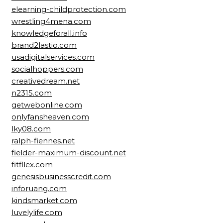
elearning-childprotection.com
wrestling4mena.com
knowledgeforall.info
brand2lastio.com
usadigitalservices.com
socialhoppers.com
creativedream.net
n2315.com
getwebonline.com
onlyfansheaven.com
lky08.com
ralph-fiennes.net
fielder-maximum-discount.net
fitfllex.com
genesisbusinesscredit.com
inforuang.com
kindsmarket.com
luvelylife.com