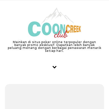
Skip to content
Mainkan di situs poker online terpopuler dengan
banyak promo eksklusif. Dapatkan lebih banyak
peluang menang dengan berbagai penawaran menarik
setiap hari.