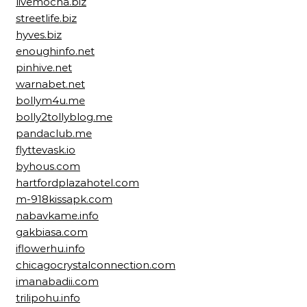
livemocha.biz
streetlife.biz
hyves.biz
enoughinfo.net
pinhive.net
warnabet.net
bollym4u.me
bolly2tollyblog.me
pandaclub.me
flyttevask.io
byhous.com
hartfordplazahotel.com
m-918kissapk.com
nabavkame.info
gakbiasa.com
iflowerhu.info
chicagocrystalconnection.com
imanabadii.com
trilipohu.info