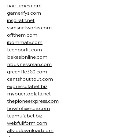
uae-times.com
gamerifys.com
inspiratif.net
vsmsnetworks.com
offthem.com
ibommatv.com
techporfit.com
bekasionline.com
nbusinessplan.com
greenlife360.com
cantshoutitout.com
expressufabet.biz
mypuertoplata.net
thepioneerxpress.com
howtofixissue.com
teamufabet.biz
webfullform.com
allviddownload.com