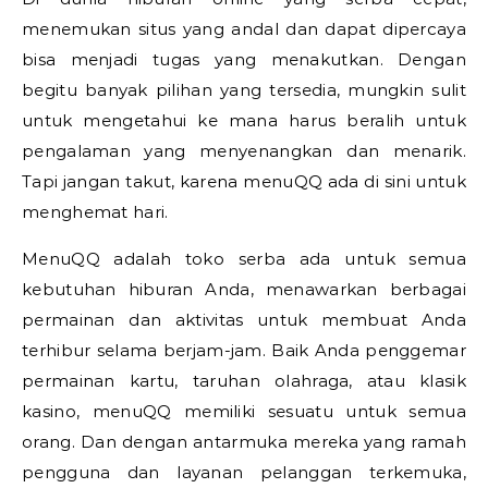
menemukan situs yang andal dan dapat dipercaya
bisa menjadi tugas yang menakutkan. Dengan
begitu banyak pilihan yang tersedia, mungkin sulit
untuk mengetahui ke mana harus beralih untuk
pengalaman yang menyenangkan dan menarik.
Tapi jangan takut, karena menuQQ ada di sini untuk
menghemat hari.
MenuQQ adalah toko serba ada untuk semua
kebutuhan hiburan Anda, menawarkan berbagai
permainan dan aktivitas untuk membuat Anda
terhibur selama berjam-jam. Baik Anda penggemar
permainan kartu, taruhan olahraga, atau klasik
kasino, menuQQ memiliki sesuatu untuk semua
orang. Dan dengan antarmuka mereka yang ramah
pengguna dan layanan pelanggan terkemuka,