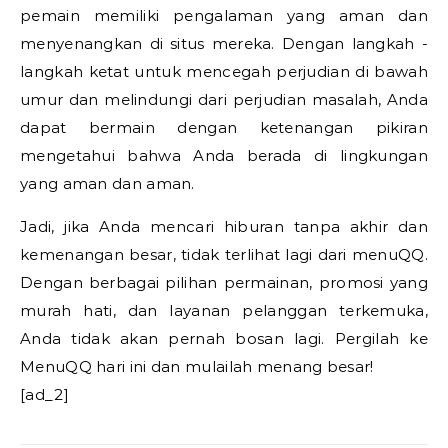
pemain memiliki pengalaman yang aman dan
menyenangkan di situs mereka. Dengan langkah -
langkah ketat untuk mencegah perjudian di bawah
umur dan melindungi dari perjudian masalah, Anda
dapat bermain dengan ketenangan pikiran
mengetahui bahwa Anda berada di lingkungan
yang aman dan aman.
Jadi, jika Anda mencari hiburan tanpa akhir dan
kemenangan besar, tidak terlihat lagi dari menuQQ.
Dengan berbagai pilihan permainan, promosi yang
murah hati, dan layanan pelanggan terkemuka,
Anda tidak akan pernah bosan lagi. Pergilah ke
MenuQQ hari ini dan mulailah menang besar!
[ad_2]