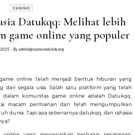
CASINO
ia Datukqq: Melihat lebih
rm game online yang populer
 2025
- By
admin@cooncreekclub.org
 game online telah menjadi bentuk hiburan yang
 dari segala usia. Salah satu platform yang telah
an dalam komunitas game online adalah Datukqq.
agai macam permainan dan telah mengumpulkan
ruh dunia. Tapi apa sebenarnya datukqq, dan rahasia
nya?
 online yang menawarkan berbagai permainan,