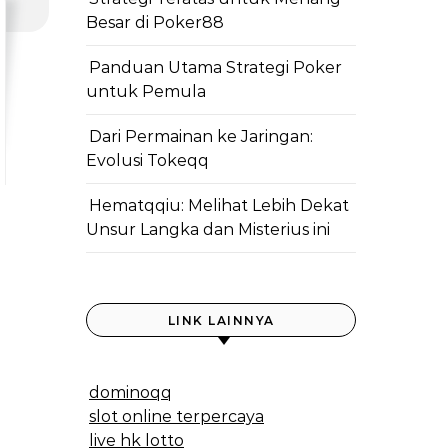
Besar di Poker88
Panduan Utama Strategi Poker
untuk Pemula
Dari Permainan ke Jaringan:
Evolusi Tokeqq
Hematqqiu: Melihat Lebih Dekat
Unsur Langka dan Misterius ini
LINK LAINNYA
dominoqq
slot online terpercaya
live hk lotto