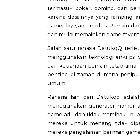
termasuk poker, domino, dan perm
karena desainnya yang ramping,
gameplay yang mulus. Pemain da
dan mulai memainkan game favorit
Salah satu rahasia DatukqQ terle
menggunakan teknologi enkripsi 
dan keuangan pemain tetap aman d
penting di zaman di mana penipua
umum.
Rahasia lain dari Datukqq adala
menggunakan generator nomor ac
game adil dan tidak memihak. Ini
mereka untuk menang tidak dipe
mereka pengalaman bermain game y