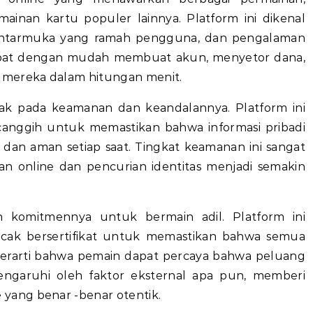
ainan kartu populer lainnya. Platform ini dikenal
 antarmuka yang ramah pengguna, dan pengalaman
pat dengan mudah membuat akun, menyetor dana,
 mereka dalam hitungan menit.
tak pada keamanan dan keandalannya. Platform ini
canggih untuk memastikan bahwa informasi pribadi
an aman setiap saat. Tingkat keamanan ini sangat
n online dan pencurian identitas menjadi semakin
h komitmennya untuk bermain adil. Platform ini
ak bersertifikat untuk memastikan bahwa semua
 berarti bahwa pemain dapat percaya bahwa peluang
ngaruhi oleh faktor eksternal apa pun, memberi
ang benar -benar otentik.