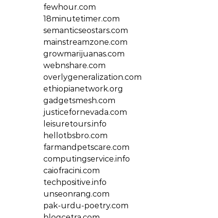
fewhour.com
18minutetimer.com
semanticseostars.com
mainstreamzone.com
growmarijuanas.com
webnshare.com
overlygeneralization.com
ethiopianetwork.org
gadgetsmesh.com
justicefornevada.com
leisuretours.info
hellotbsbro.com
farmandpetscare.com
computingservice.info
caiofracini.com
techpositive.info
unseonrang.com
pak-urdu-poetry.com
blogcetra.com