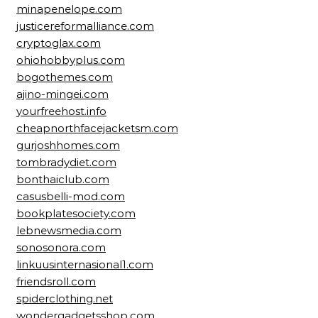
minapenelope.com
justicereformalliance.com
cryptoglax.com
ohiohobbyplus.com
bogothemes.com
ajino-mingei.com
yourfreehost.info
cheapnorthfacejacketsm.com
gurjoshhomes.com
tombradydiet.com
bonthaiclub.com
casusbelli-mod.com
bookplatesociety.com
lebnewsmedia.com
sonosonora.com
linkuusinternasional1.com
friendsroll.com
spiderclothing.net
wondergadgetsshop.com