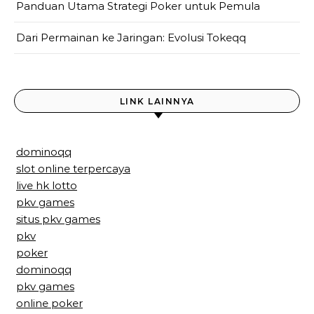
Panduan Utama Strategi Poker untuk Pemula
Dari Permainan ke Jaringan: Evolusi Tokeqq
LINK LAINNYA
dominoqq
slot online terpercaya
live hk lotto
pkv games
situs pkv games
pkv
poker
dominoqq
pkv games
online poker