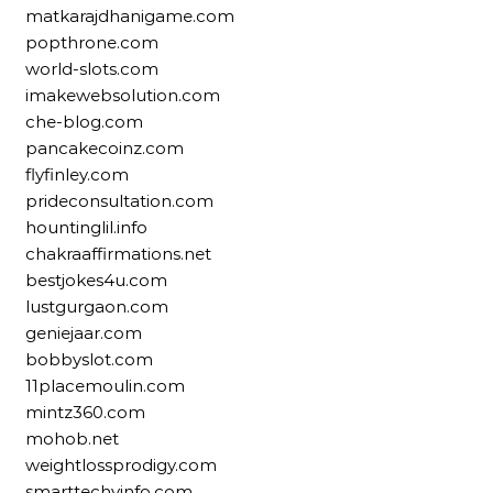
matkarajdhanigame.com
popthrone.com
world-slots.com
imakewebsolution.com
che-blog.com
pancakecoinz.com
flyfinley.com
prideconsultation.com
hountinglil.info
chakraaffirmations.net
bestjokes4u.com
lustgurgaon.com
geniejaar.com
bobbyslot.com
11placemoulin.com
mintz360.com
mohob.net
weightlossprodigy.com
smarttechyinfo.com