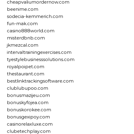
cheapvaliumordernow.com
beenime.com
sodecia-kemmerich.com
fun-mak.com
casino888world.com
misterdbnb.com
jkmezcal.com
intervaltrainingexercises.com
tyestylebusinesssolutions.com
royalpoipet.com
thestaurant.com
bestlinktrackingsoftware.com
clublubupoo.com
bonusmazijeu.com
bonuskyfojea.com
bonuskorokee.com
bonusgexipoy.com
casinorelaxluxe.com
clubetechplay.com