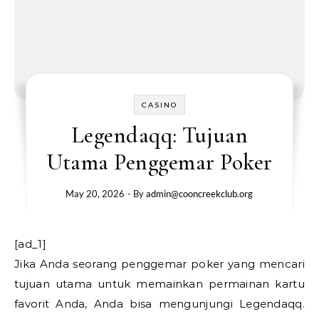
CASINO
Legendaqq: Tujuan
Utama Penggemar Poker
May 20, 2026
- By
admin@cooncreekclub.org
[ad_1]
Jika Anda seorang penggemar poker yang mencari
tujuan utama untuk memainkan permainan kartu
favorit Anda, Anda bisa mengunjungi Legendaqq.