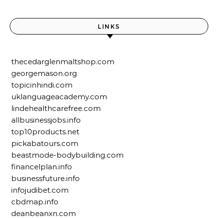
LINKS
thecedarglenmaltshop.com
georgemason.org
topicinhindi.com
uklanguageacademy.com
lindehealthcarefree.com
allbusinessjobs.info
top10products.net
pickabatours.com
beastmode-bodybuilding.com
financelplan.info
businessfuture.info
infojudibet.com
cbdmap.info
deanbeanxn.com