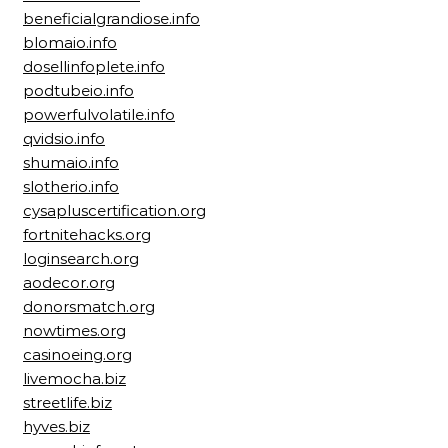
beneficialgrandiose.info
blomaio.info
dosellinfoplete.info
podtubeio.info
powerfulvolatile.info
qvidsio.info
shumaio.info
slotherio.info
cysapluscertification.org
fortnitehacks.org
loginsearch.org
aodecor.org
donorsmatch.org
nowtimes.org
casinoeing.org
livemocha.biz
streetlife.biz
hyves.biz