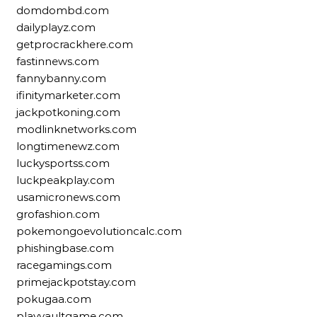
domdombd.com
dailyplayz.com
getprocrackhere.com
fastinnews.com
fannybanny.com
ifinitymarketer.com
jackpotkoning.com
modlinknetworks.com
longtimenewz.com
luckysportss.com
luckpeakplay.com
usamicronews.com
grofashion.com
pokemongoevolutioncalc.com
phishingbase.com
racegamings.com
primejackpotstay.com
pokugaa.com
playvaultgame.com