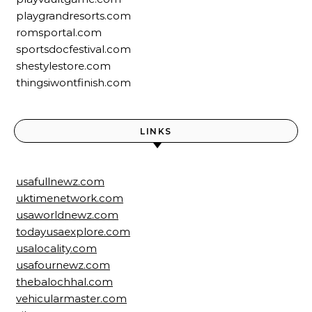
playgrandresorts.com
romsportal.com
sportsdocfestival.com
shestylestore.com
thingsiwontfinish.com
LINKS
usafullnewz.com
uktimenetwork.com
usaworldnewz.com
todayusaexplore.com
usalocality.com
usafournewz.com
thebalochhal.com
vehicularmaster.com