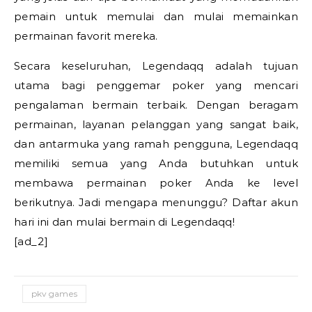
pemain untuk memulai dan mulai memainkan
permainan favorit mereka.
Secara keseluruhan, Legendaqq adalah tujuan
utama bagi penggemar poker yang mencari
pengalaman bermain terbaik. Dengan beragam
permainan, layanan pelanggan yang sangat baik,
dan antarmuka yang ramah pengguna, Legendaqq
memiliki semua yang Anda butuhkan untuk
membawa permainan poker Anda ke level
berikutnya. Jadi mengapa menunggu? Daftar akun
hari ini dan mulai bermain di Legendaqq!
[ad_2]
pkv games