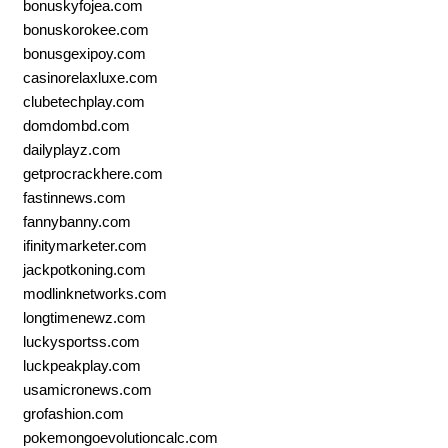
bonuskyfojea.com
bonuskorokee.com
bonusgexipoy.com
casinorelaxluxe.com
clubetechplay.com
domdombd.com
dailyplayz.com
getprocrackhere.com
fastinnews.com
fannybanny.com
ifinitymarketer.com
jackpotkoning.com
modlinknetworks.com
longtimenewz.com
luckysportss.com
luckpeakplay.com
usamicronews.com
grofashion.com
pokemongoevolutioncalc.com