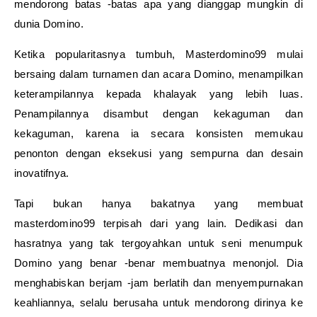
mendorong batas -batas apa yang dianggap mungkin di
dunia Domino.
Ketika popularitasnya tumbuh, Masterdomino99 mulai
bersaing dalam turnamen dan acara Domino, menampilkan
keterampilannya kepada khalayak yang lebih luas.
Penampilannya disambut dengan kekaguman dan
kekaguman, karena ia secara konsisten memukau
penonton dengan eksekusi yang sempurna dan desain
inovatifnya.
Tapi bukan hanya bakatnya yang membuat
masterdomino99 terpisah dari yang lain. Dedikasi dan
hasratnya yang tak tergoyahkan untuk seni menumpuk
Domino yang benar -benar membuatnya menonjol. Dia
menghabiskan berjam -jam berlatih dan menyempurnakan
keahliannya, selalu berusaha untuk mendorong dirinya ke