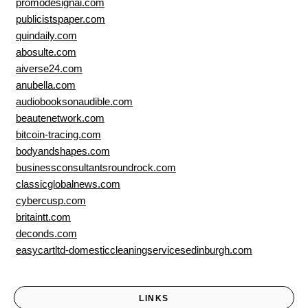
promodesignai.com
publicistspaper.com
quindaily.com
abosulte.com
aiverse24.com
anubella.com
audiobooksonaudible.com
beautenetwork.com
bitcoin-tracing.com
bodyandshapes.com
businessconsultantsroundrock.com
classicglobalnews.com
cybercusp.com
britaintt.com
deconds.com
easycartltd-domesticcleaningservicesedinburgh.com
LINKS