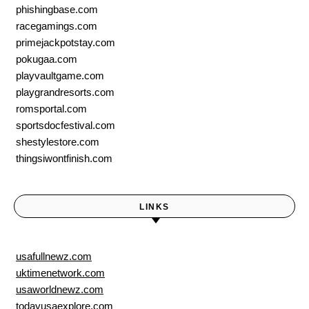
phishingbase.com
racegamings.com
primejackpotstay.com
pokugaa.com
playvaultgame.com
playgrandresorts.com
romsportal.com
sportsdocfestival.com
shestylestore.com
thingsiwontfinish.com
LINKS
usafullnewz.com
uktimenetwork.com
usaworldnewz.com
todayusaexplore.com