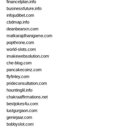
financelplan.info
businessfuture.info
infojudibet.com
cbdmap.info
deanbeanxn.com
matkarajdhanigame.com
popthrone.com
world-slots.com
imakewebsolution.com
che-blog.com
pancakecoinz.com
flyfinley.com
prideconsultation.com
hountinglil.info
chakraaffirmations.net
bestjokes4u.com
lustgurgaon.com
geniejaar.com
bobbyslot.com