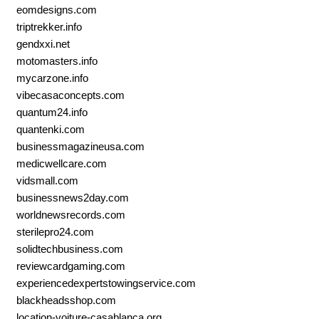
eomdesigns.com
triptrekker.info
gendxxi.net
motomasters.info
mycarzone.info
vibecasaconcepts.com
quantum24.info
quantenki.com
businessmagazineusa.com
medicwellcare.com
vidsmall.com
businessnews2day.com
worldnewsrecords.com
sterilepro24.com
solidtechbusiness.com
reviewcardgaming.com
experiencedexpertstowingservice.com
blackheadsshop.com
location-voiture-casablanca.org