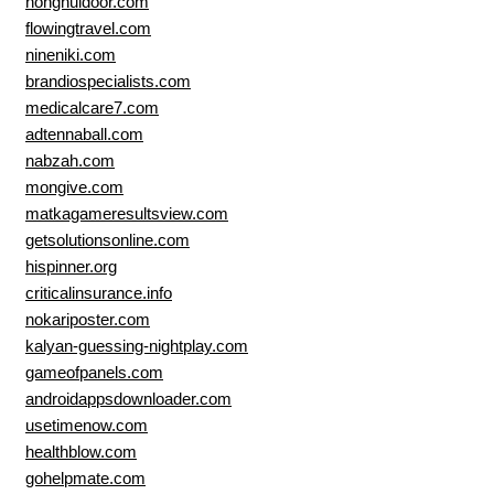
honghuidoor.com
flowingtravel.com
nineniki.com
brandiospecialists.com
medicalcare7.com
adtennaball.com
nabzah.com
mongive.com
matkagameresultsview.com
getsolutionsonline.com
hispinner.org
criticalinsurance.info
nokariposter.com
kalyan-guessing-nightplay.com
gameofpanels.com
androidappsdownloader.com
usetimenow.com
healthblow.com
gohelpmate.com