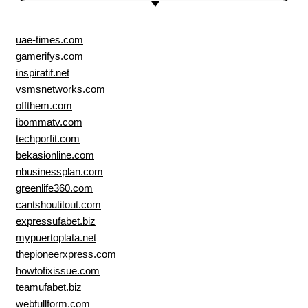
uae-times.com
gamerifys.com
inspiratif.net
vsmsnetworks.com
offthem.com
ibommatv.com
techporfit.com
bekasionline.com
nbusinessplan.com
greenlife360.com
cantshoutitout.com
expressufabet.biz
mypuertoplata.net
thepioneerxpress.com
howtofixissue.com
teamufabet.biz
webfullform.com