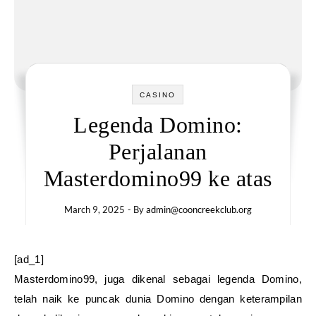
CASINO
Legenda Domino:
Perjalanan
Masterdomino99 ke atas
March 9, 2025
- By
admin@cooncreekclub.org
[ad_1]
Masterdomino99, juga dikenal sebagai legenda Domino,
telah naik ke puncak dunia Domino dengan keterampilan