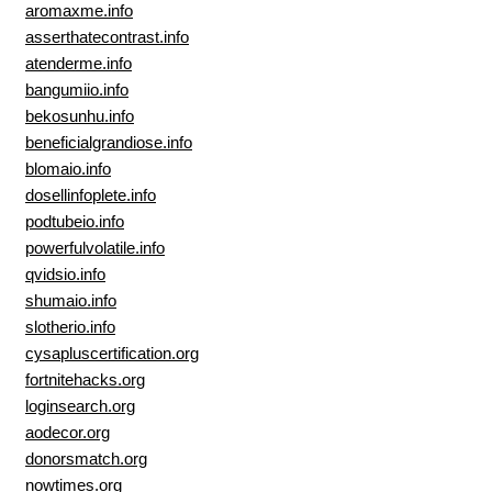
aromaxme.info
asserthatecontrast.info
atenderme.info
bangumiio.info
bekosunhu.info
beneficialgrandiose.info
blomaio.info
dosellinfoplete.info
podtubeio.info
powerfulvolatile.info
qvidsio.info
shumaio.info
slotherio.info
cysapluscertification.org
fortnitehacks.org
loginsearch.org
aodecor.org
donorsmatch.org
nowtimes.org