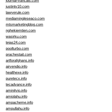
journal-francais.com
justintv10.com
lawyerule.com
mediamingleseaco.com
mtsmarketingblog.com
nghekiemtien.com
wasirku.com
tejas24.com
poolturbo.com
prachestait.com
artforafghans.info
airvendio.info
healthexe.info
puretecx.info
tecadvance.info
aminityio.info
amiolahu.info
ampacheme.info
ampullahu.info