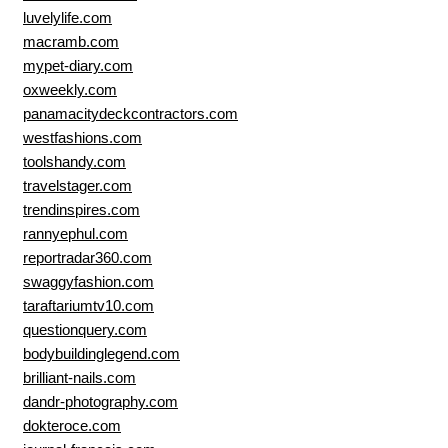
luvelylife.com
macramb.com
mypet-diary.com
oxweekly.com
panamacitydeckcontractors.com
westfashions.com
toolshandy.com
travelstager.com
trendinspires.com
rannyephul.com
reportradar360.com
swaggyfashion.com
taraftariumtv10.com
questionquery.com
bodybuildinglegend.com
brilliant-nails.com
dandr-photography.com
dokteroce.com