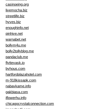
casinoeing.org
livemocha.biz
streetlife.biz
hyves.biz
enoughinfo.net
pinhive.net
warnabet.net
bollym4u.me
bolly2tollyblog.me
pandaclub.me
flyttevask.io
byhous.com
hartfordplazahotel.com
m-918kissapk.com
nabavkame.info
gakbiasa.com
iflowerhu.info
chicagocrystalconnection.com