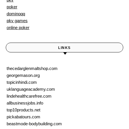
poker
dominoqq
pkv games
online poker
LINKS
thecedarglenmaltshop.com
georgemason.org
topicinhindi.com
uklanguageacademy.com
lindehealthcarefree.com
allbusinessjobs.info
top10products.net
pickabatours.com
beastmode-bodybuilding.com