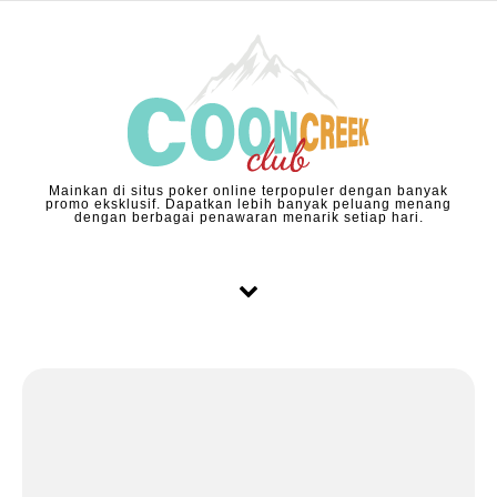
Skip to content
Mainkan di situs poker online terpopuler dengan banyak
promo eksklusif. Dapatkan lebih banyak peluang menang
dengan berbagai penawaran menarik setiap hari.