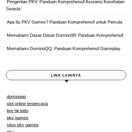
Pengertian PKV: Panduan Komprehensif Asuransi Kesehatan
Swasta
Apa Itu PKV Games? Panduan Komprehensif untuk Pemula
Memahami Dasar-Dasar Domino99: Panduan Komprehensif
Memahami DominoQQ: Panduan Komprehensif Gameplay
LINK LAINNYA
dominoqq
slot online terpercaya
live hk lotto
pkv games
situs pkv games
pkv