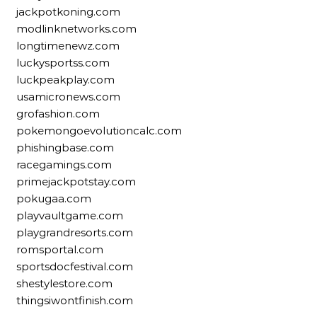
jackpotkoning.com
modlinknetworks.com
longtimenewz.com
luckysportss.com
luckpeakplay.com
usamicronews.com
grofashion.com
pokemongoevolutioncalc.com
phishingbase.com
racegamings.com
primejackpotstay.com
pokugaa.com
playvaultgame.com
playgrandresorts.com
romsportal.com
sportsdocfestival.com
shestylestore.com
thingsiwontfinish.com