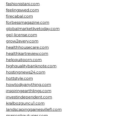
fashionistani.com
feelingswed.com
firecabal.com
forbessmagazine.com
globalmarketlivetoday.com
gpl-license.com
grow2every.com
healthhousecare.com
healthkartreview.com
helpquitporn.com
highqualitybanknote.com
hostingnews24.com
hottstyle.com
howtodiyanything.com
inspiringearthlings.com
investindependent.com
kralbozguncu1.com
landscapinggainesvillefl.com
maisonhauturier.com