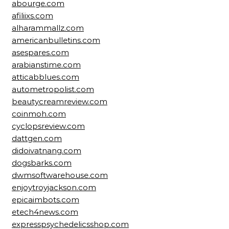
abourge.com
afiliixs.com
alharammallz.com
americanbulletins.com
asespares.com
arabianstime.com
atticabblues.com
autometropolist.com
beautycreamreview.com
coinmoh.com
cyclopsreview.com
dattgen.com
didoivatnang.com
dogsbarks.com
dwmsoftwarehouse.com
enjoytroyjackson.com
epicaimbots.com
etech4news.com
expresspsychedelicsshop.com