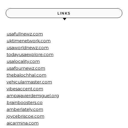
LINKS
usafullnewz.com
uktimenetwork.com
usaworldnewz.com
todayusaexplore.com
usalocality.com
usafournewz.com
thebalochhal.com
vehicularmaster.com
vibesaccent.com
ampajavierdemiguel.org
brainboosters.co
amberlately.com
joycebriscoe.com
aicarmina.com