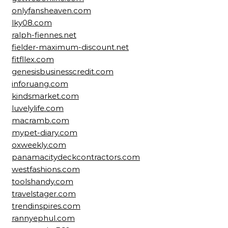
onlyfansheaven.com
lky08.com
ralph-fiennes.net
fielder-maximum-discount.net
fitfllex.com
genesisbusinesscredit.com
inforuang.com
kindsmarket.com
luvelylife.com
macramb.com
mypet-diary.com
oxweekly.com
panamacitydeckcontractors.com
westfashions.com
toolshandy.com
travelstager.com
trendinspires.com
rannyephul.com