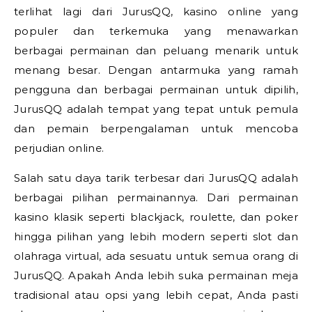
terlihat lagi dari JurusQQ, kasino online yang
populer dan terkemuka yang menawarkan
berbagai permainan dan peluang menarik untuk
menang besar. Dengan antarmuka yang ramah
pengguna dan berbagai permainan untuk dipilih,
JurusQQ adalah tempat yang tepat untuk pemula
dan pemain berpengalaman untuk mencoba
perjudian online.
Salah satu daya tarik terbesar dari JurusQQ adalah
berbagai pilihan permainannya. Dari permainan
kasino klasik seperti blackjack, roulette, dan poker
hingga pilihan yang lebih modern seperti slot dan
olahraga virtual, ada sesuatu untuk semua orang di
JurusQQ. Apakah Anda lebih suka permainan meja
tradisional atau opsi yang lebih cepat, Anda pasti