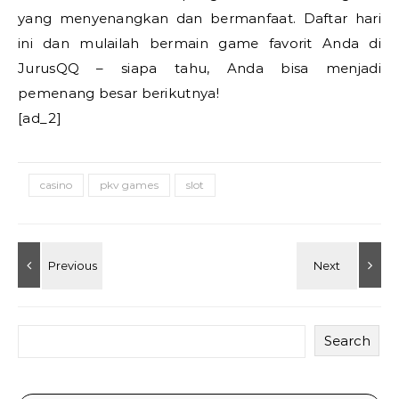
yang menyenangkan dan bermanfaat. Daftar hari
ini dan mulailah bermain game favorit Anda di
JurusQQ – siapa tahu, Anda bisa menjadi
pemenang besar berikutnya!
[ad_2]
casino
pkv games
slot
Search