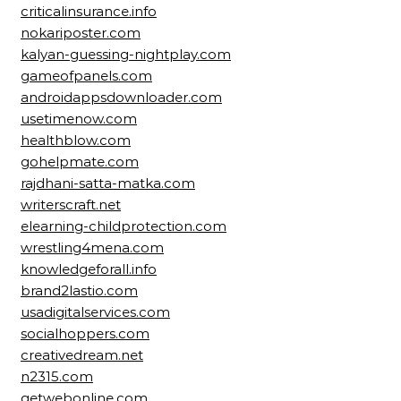
criticalinsurance.info
nokariposter.com
kalyan-guessing-nightplay.com
gameofpanels.com
androidappsdownloader.com
usetimenow.com
healthblow.com
gohelpmate.com
rajdhani-satta-matka.com
writerscraft.net
elearning-childprotection.com
wrestling4mena.com
knowledgeforall.info
brand2lastio.com
usadigitalservices.com
socialhoppers.com
creativedream.net
n2315.com
getwebonline.com