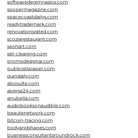
softwaredegimnasios.com
soopermagazine.com
spacecoastdailys.com
readytrademark.com
renovationsrated.com
scoziarestaurant.com
seohart.com
set-cleaning.com
promodesignai.com
publicistspaper.com
quindaily.com
abosulte.com
aiverse24.com
anubella.com
audiobooksonaudible.com
beautenetwork.com
bitcoin-tracing.com
bodyandshapes.com
businessconsultantsroundrock.com