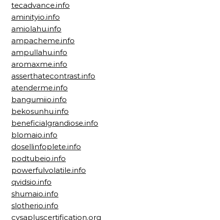
tecadvance.info
aminityio.info
amiolahu.info
ampacheme.info
ampullahu.info
aromaxme.info
asserthatecontrast.info
atenderme.info
bangumiio.info
bekosunhu.info
beneficialgrandiose.info
blomaio.info
dosellinfoplete.info
podtubeio.info
powerfulvolatile.info
qvidsio.info
shumaio.info
slotherio.info
cysapluscertification.org