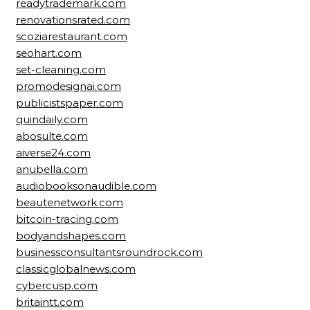
readytrademark.com
renovationsrated.com
scoziarestaurant.com
seohart.com
set-cleaning.com
promodesignai.com
publicistspaper.com
quindaily.com
abosulte.com
aiverse24.com
anubella.com
audiobooksonaudible.com
beautenetwork.com
bitcoin-tracing.com
bodyandshapes.com
businessconsultantsroundrock.com
classicglobalnews.com
cybercusp.com
britaintt.com