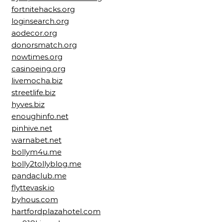
fortnitehacks.org
loginsearch.org
aodecor.org
donorsmatch.org
nowtimes.org
casinoeing.org
livemocha.biz
streetlife.biz
hyves.biz
enoughinfo.net
pinhive.net
warnabet.net
bollym4u.me
bolly2tollyblog.me
pandaclub.me
flyttevask.io
byhous.com
hartfordplazahotel.com