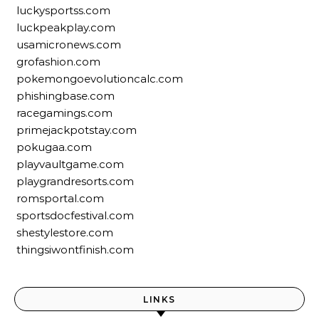
luckysportss.com
luckpeakplay.com
usamicronews.com
grofashion.com
pokemongoevolutioncalc.com
phishingbase.com
racegamings.com
primejackpotstay.com
pokugaa.com
playvaultgame.com
playgrandresorts.com
romsportal.com
sportsdocfestival.com
shestylestore.com
thingsiwontfinish.com
LINKS