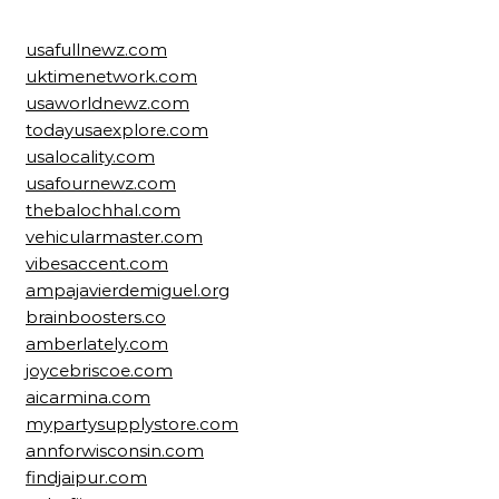
usafullnewz.com
uktimenetwork.com
usaworldnewz.com
todayusaexplore.com
usalocality.com
usafournewz.com
thebalochhal.com
vehicularmaster.com
vibesaccent.com
ampajavierdemiguel.org
brainboosters.co
amberlately.com
joycebriscoe.com
aicarmina.com
mypartysupplystore.com
annforwisconsin.com
findjaipur.com