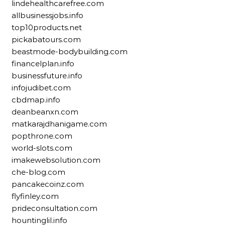
lindehealthcarefree.com
allbusinessjobs.info
top10products.net
pickabatours.com
beastmode-bodybuilding.com
financelplan.info
businessfuture.info
infojudibet.com
cbdmap.info
deanbeanxn.com
matkarajdhanigame.com
popthrone.com
world-slots.com
imakewebsolution.com
che-blog.com
pancakecoinz.com
flyfinley.com
prideconsultation.com
hountinglil.info