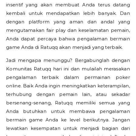
insentif yang akan membuat Anda terus datang
kembali untuk mendapatkan lebih banyak. Dan
dengan platform yang aman dan andal yang
mengutamakan fair play dan keselamatan pemain,
Anda dapat percaya bahwa pengalaman bermain
game Anda di Ratuqq akan menjadi yang terbaik.
Jadi mengapa menunggu? Bergabunglah dengan
Komunitas Ratuqq hari ini dan mulailah merasakan
pengalaman terbaik dalam permainan poker
online. Baik Anda ingin meningkatkan keterampilan,
terhubung dengan pemain lain, atau sekadar
bersenang-senang, Ratuqq memiliki semua yang
Anda butuhkan untuk membawa pengalaman
bermain game Anda ke level berikutnya. Jangan
lewatkan kesempatan untuk menjadi bagian dari