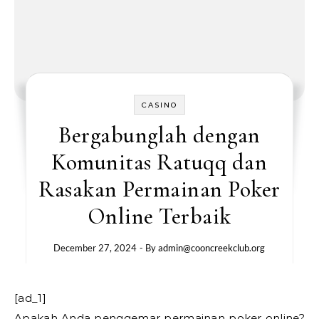
CASINO
Bergabunglah dengan
Komunitas Ratuqq dan
Rasakan Permainan Poker
Online Terbaik
December 27, 2024
- By
admin@cooncreekclub.org
[ad_1]
Apakah Anda penggemar permainan poker online?