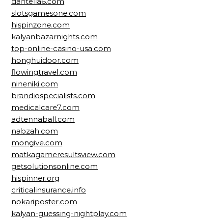
dantella6.com
slotsgamesone.com
hispinzone.com
kalyanbazarnights.com
top-online-casino-usa.com
honghuidoor.com
flowingtravel.com
nineniki.com
brandiospecialists.com
medicalcare7.com
adtennaball.com
nabzah.com
mongive.com
matkagameresultsview.com
getsolutionsonline.com
hispinner.org
criticalinsurance.info
nokariposter.com
kalyan-guessing-nightplay.com