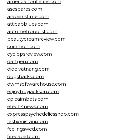
americanbulletins.com
asespares.com
arabianstime.com
atticabblues.com
autometropolist.com
beautycreamreview.com
coinmoh.com
cyclopsreview.com
dattgen.com
didoivatnang.com
dogsbarks.com
dwmsoftwarehouse.com
enjoytroyjackson.com
epicaimbots.com
etech4news.com
expresspsychedelicsshop.com
fashionistani.com
feelingswed.com
firecabal.com