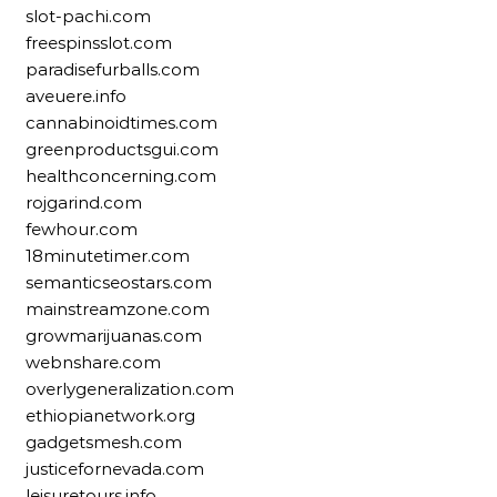
slot-pachi.com
freespinsslot.com
paradisefurballs.com
aveuere.info
cannabinoidtimes.com
greenproductsgui.com
healthconcerning.com
rojgarind.com
fewhour.com
18minutetimer.com
semanticseostars.com
mainstreamzone.com
growmarijuanas.com
webnshare.com
overlygeneralization.com
ethiopianetwork.org
gadgetsmesh.com
justicefornevada.com
leisuretours.info