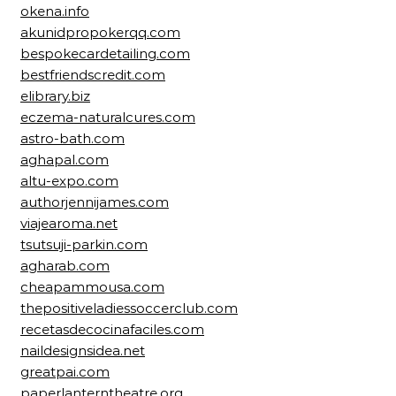
okena.info
akunidpropokerqq.com
bespokecardetailing.com
bestfriendscredit.com
elibrary.biz
eczema-naturalcures.com
astro-bath.com
aghapal.com
altu-expo.com
authorjennijames.com
viajearoma.net
tsutsuji-parkin.com
agharab.com
cheapammousa.com
thepositiveladiessoccerclub.com
recetasdecocinafaciles.com
naildesignsidea.net
greatpai.com
paperlanterntheatre.org