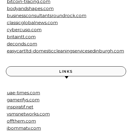
bitcoin-tracing.com
bodyandshapes.com
businessconsultantsroundrock.com
classicglobalnews.com
cybercusp.com
britaintt.com
deconds.com
easycartltd-domesticcleaningservicesedinburgh.com
LINKS
uae-times.com
gamerifys.com
inspiratif.net
vsmsnetworks.com
offthem.com
ibommatv.com