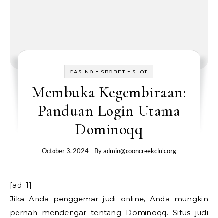
-
-
CASINO
SBOBET
SLOT
Membuka Kegembiraan:
Panduan Login Utama
Dominoqq
October 3, 2024
- By
admin@cooncreekclub.org
[ad_1]
Jika Anda penggemar judi online, Anda mungkin
pernah mendengar tentang Dominoqq. Situs judi