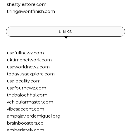
shestylestore.com
thingsiwontfinish.com
LINKS
usafullnewz.com
uktimenetwork.com
usaworldnewz.com
todayusaexplore.com
usalocality.com
usafournewz.com
thebalochhal.com
vehicularmaster.com
vibesaccent.com
ampajavierdemiguel.org
brainboosters.co
amberlately.com