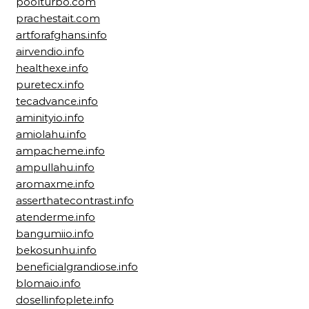
poolturbo.com
prachestait.com
artforafghans.info
airvendio.info
healthexe.info
puretecx.info
tecadvance.info
aminityio.info
amiolahu.info
ampacheme.info
ampullahu.info
aromaxme.info
asserthatecontrast.info
atenderme.info
bangumiio.info
bekosunhu.info
beneficialgrandiose.info
blomaio.info
dosellinfoplete.info