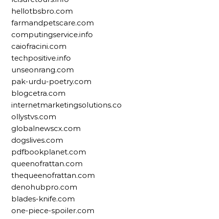
hellotbsbro.com
farmandpetscare.com
computingservice.info
caiofracini.com
techpositive.info
unseonrang.com
pak-urdu-poetry.com
blogcetra.com
internetmarketingsolutions.co
ollystvs.com
globalnewscx.com
dogslives.com
pdfbookplanet.com
queenofrattan.com
thequeenofrattan.com
denohubpro.com
blades-knife.com
one-piece-spoiler.com