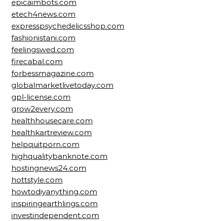
epicaimbots.com
etech4news.com
expresspsychedelicsshop.com
fashionistani.com
feelingswed.com
firecabal.com
forbessmagazine.com
globalmarketlivetoday.com
gpl-license.com
grow2every.com
healthhousecare.com
healthkartreview.com
helpquitporn.com
highqualitybanknote.com
hostingnews24.com
hottstyle.com
howtodiyanything.com
inspiringearthlings.com
investindependent.com