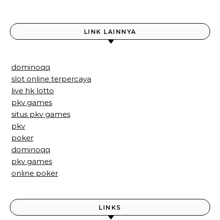
LINK LAINNYA
dominoqq
slot online terpercaya
live hk lotto
pkv games
situs pkv games
pkv
poker
dominoqq
pkv games
online poker
LINKS