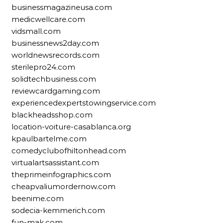
businessmagazineusa.com
medicwellcare.com
vidsmall.com
businessnews2day.com
worldnewsrecords.com
sterilepro24.com
solidtechbusiness.com
reviewcardgaming.com
experiencedexpertstowingservice.com
blackheadsshop.com
location-voiture-casablanca.org
kpaulbartelme.com
comedyclubofhiltonhead.com
virtualartsassistant.com
theprimeinfographics.com
cheapvaliumordernow.com
beenime.com
sodecia-kemmerich.com
fun-mak.com