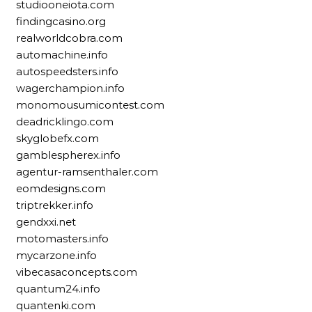
studiooneiota.com
findingcasino.org
realworldcobra.com
automachine.info
autospeedsters.info
wagerchampion.info
monomousumicontest.com
deadricklingo.com
skyglobefx.com
gamblespherex.info
agentur-ramsenthaler.com
eomdesigns.com
triptrekker.info
gendxxi.net
motomasters.info
mycarzone.info
vibecasaconcepts.com
quantum24.info
quantenki.com