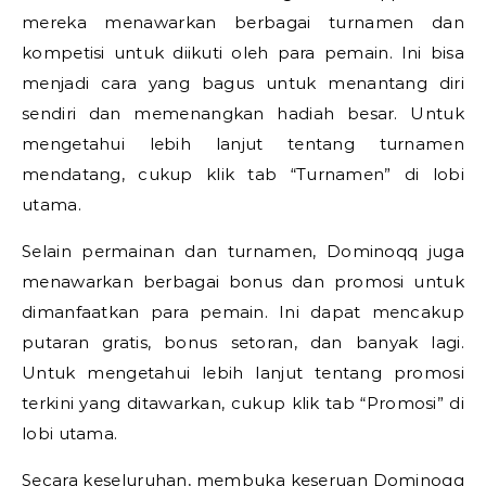
mereka menawarkan berbagai turnamen dan
kompetisi untuk diikuti oleh para pemain. Ini bisa
menjadi cara yang bagus untuk menantang diri
sendiri dan memenangkan hadiah besar. Untuk
mengetahui lebih lanjut tentang turnamen
mendatang, cukup klik tab “Turnamen” di lobi
utama.
Selain permainan dan turnamen, Dominoqq juga
menawarkan berbagai bonus dan promosi untuk
dimanfaatkan para pemain. Ini dapat mencakup
putaran gratis, bonus setoran, dan banyak lagi.
Untuk mengetahui lebih lanjut tentang promosi
terkini yang ditawarkan, cukup klik tab “Promosi” di
lobi utama.
Secara keseluruhan, membuka keseruan Dominoqq