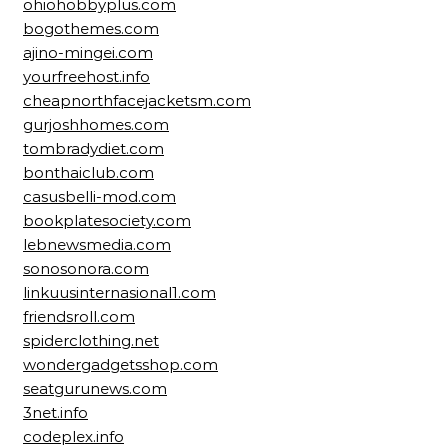
ohiohobbyplus.com
bogothemes.com
ajino-mingei.com
yourfreehost.info
cheapnorthfacejacketsm.com
gurjoshhomes.com
tombradydiet.com
bonthaiclub.com
casusbelli-mod.com
bookplatesociety.com
lebnewsmedia.com
sonosonora.com
linkuusinternasional1.com
friendsroll.com
spiderclothing.net
wondergadgetsshop.com
seatgurunews.com
3net.info
codeplex.info