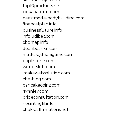
top10products.net
pickabatours.com
beastmode-bodybuilding.com
financelplan.info
businessfuture.info
infojudibet.com
cbdmap.info
deanbeanxn.com
matkarajdhanigame.com
popthrone.com
world-slots.com
imakewebsolution.com
che-blog.com
pancakecoinz.com
flyfinley.com
prideconsultation.com
hountinglil.info
chakraaffirmations.net