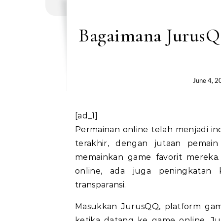
Bagaimana JurusQ
June 4, 2
[ad_1]
Permainan online telah menjadi i
terakhir, dengan jutaan pemai
memainkan game favorit mereka
online, ada juga peningkatan 
transparansi.
Masukkan JurusQQ, platform gam
ketika datang ke game online. J