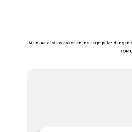
Skip to content
Mainkan di situs poker online terpopuler dengan
HOM