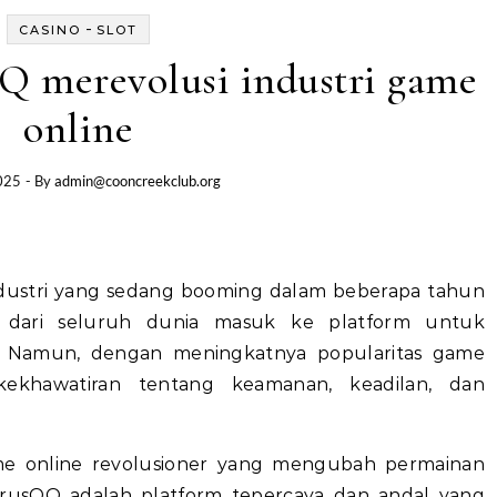
-
CASINO
SLOT
Q merevolusi industri game
online
025
- By
admin@cooncreekclub.org
ndustri yang sedang booming dalam beberapa tahun
n dari seluruh dunia masuk ke platform untuk
. Namun, dengan meningkatnya popularitas game
kekhawatiran tentang keamanan, keadilan, dan
e online revolusioner yang mengubah permainan
urusQQ adalah platform tepercaya dan andal yang